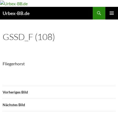
Suchen
Urbex-BB.de
ZUM
PRIMÄR
INHALT
MENÜ
SPRINGEN
GSSD_F (108)
Fliegerhorst
Vorheriges Bild
Nächstes Bild