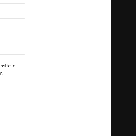
site in
n.