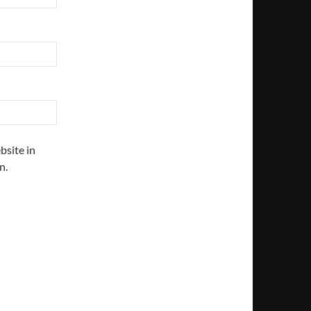
site in
n.