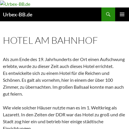
Suchen
Urbex-BB.de
ZUM
PRIMÄR
INHALT
MENÜ
SPRINGEN
HOTEL AM BAHNHOF
Als zum Ende des 19. Jahrhunderts der Ort einen Aufschwung
erlebte, wurde zu dieser Zeit auch dieses Hotel errichtet.
Es entwickelte sich zu einem Hotel für die Reichen und
Schönen. Es galt als vornehm, hier in einem der über 100
Zimmer, zu übernachten. Im großen Ballsaal konnte man auch
gut feiern.
Wie viele solcher Häuser nutzte man es im 1. Weltkrieg als
Lazarett. In den Zeiten der DDR war das Hotel zu groß und die
Stadt zog hier ein und betrieb hier einige städtische
Einrichtungen.