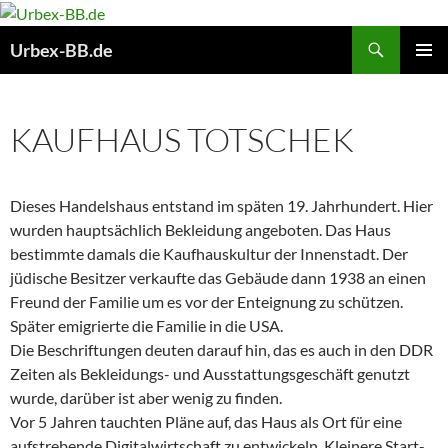
Suchen
Urbex-BB.de
ZUM
PRIMÄR
INHALT
MENÜ
SPRINGEN
KAUFHAUS TOTSCHEK
Dieses Handelshaus entstand im späten 19. Jahrhundert. Hier
wurden hauptsächlich Bekleidung angeboten. Das Haus
bestimmte damals die Kaufhauskultur der Innenstadt. Der
jüdische Besitzer verkaufte das Gebäude dann 1938 an einen
Freund der Familie um es vor der Enteignung zu schützen.
Später emigrierte die Familie in die USA.
Die Beschriftungen deuten darauf hin, das es auch in den DDR
Zeiten als Bekleidungs- und Ausstattungsgeschäft genutzt
wurde, darüber ist aber wenig zu finden.
Vor 5 Jahren tauchten Pläne auf, das Haus als Ort für eine
aufstrebende Digitalwirtschaft zu entwickeln. Kleinere Start-