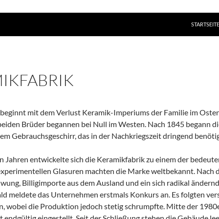
ZUM INHAL
STARTSEIT
IKFABRIK
 beginnt mit dem Verlust Keramik-Imperiums der Familie im Ost
beiden Brüder begannen bei Null im Westen. Nach 1845 begann die
lem Gebrauchsgeschirr, das in der Nachkriegszeit dringend benöti
en Jahren entwickelte sich die Keramikfabrik zu einem der bedeu
experimentellen Glasuren machten die Marke weltbekannt. Nach 
wung, Billigimporte aus dem Ausland und ein sich radikal ändern
Bald meldete das Unternehmen erstmals Konkurs an. Es folgten ve
 wobei die Produktion jedoch stetig schrumpfte. Mitte der 1980e
 endgültig eingestellt. Seit der Schließung stehen die Gebäude lee