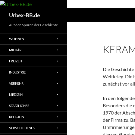
Suchen
Urbex-BB.de
Auf den Spuren der Geschichte
WOHNEN
KERAM
MILITÄR
FREIZEIT
Die Geschichte
INDUSTRIE
Weltkrieg. Die 
zunächst vor al
VERKEHR
MEDIZIN
In den folgend
Besonders die 
STAATLICHES
1970 der Absch
RELIGION
der Firma zu. 
Umfirmierungen,
VERSCHIEDENES
diesem Standort