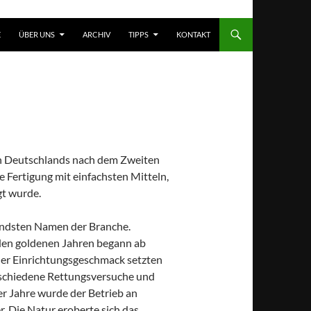
T SPRINGEN
E
ÜBER UNS
ARCHIV
TIPPS
KONTAKT
en Deutschlands nach dem Zweiten
 Fertigung mit einfachsten Mitteln,
gt wurde.
tendsten Namen der Branche.
den goldenen Jahren begann ab
der Einrichtungsgeschmack setzten
rschiedene Rettungsversuche und
r Jahre wurde der Betrieb an
r. Die Natur eroberte sich das