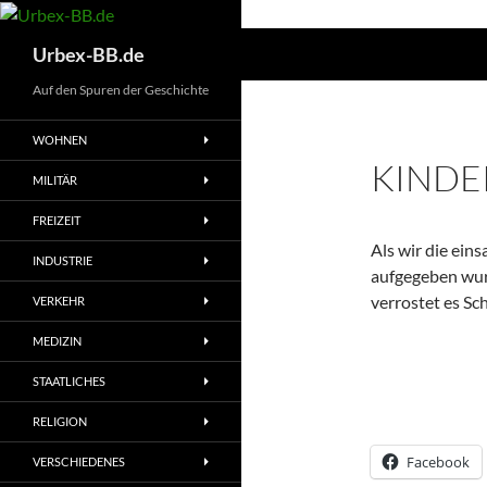
Suchen
Urbex-BB.de
Auf den Spuren der Geschichte
WOHNEN
KINDE
MILITÄR
FREIZEIT
Als wir die ein
INDUSTRIE
aufgegeben wurd
verrostet es Sc
VERKEHR
MEDIZIN
STAATLICHES
RELIGION
Facebook
VERSCHIEDENES