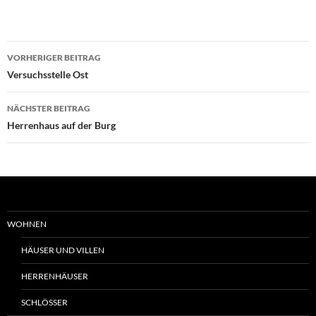
Beitrags-
VORHERIGER BEITRAG
Navigation
Versuchsstelle Ost
NÄCHSTER BEITRAG
Herrenhaus auf der Burg
WOHNEN
HÄUSER UND VILLEN
HERRENHÄUSER
SCHLÖSSER