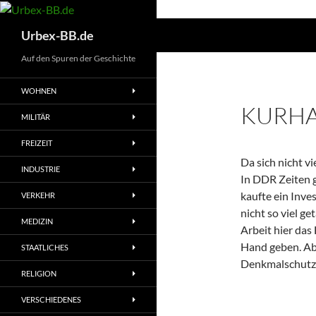
Suchen
Urbex-BB.de
Auf den Spuren der Geschichte
WOHNEN
KURH
MILITÄR
FREIZEIT
Da sich nicht v
INDUSTRIE
In DDR Zeiten g
kaufte ein Inve
VERKEHR
nicht so viel g
MEDIZIN
Arbeit hier das
Hand geben. Ab
STAATLICHES
Denkmalschutz l
RELIGION
VERSCHIEDENES