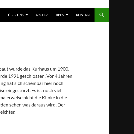
T SPRINGEN
E
ÜBER UNS
ARCHIV
TIPPS
KONTAKT
, erbaut wurde das Kurhaus um 1900.
urde 1991 geschlossen. Vor 4 Jahren
ung hat sich scheinbar hier noch
e eingestürzt. Es ist noch viel
malerweise nicht die Klinke in die
rden sehen was daraus wird. Der
eichter.