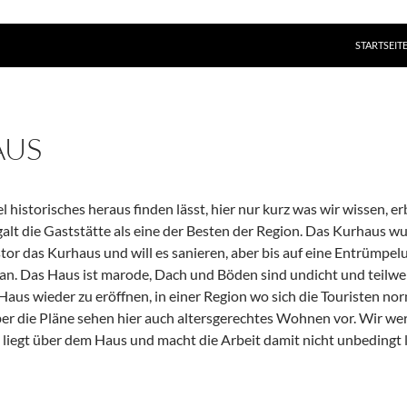
ZUM INHAL
STARTSEIT
AUS
iel historisches heraus finden lässt, hier nur kurz was wir wissen
alt die Gaststätte als eine der Besten der Region. Das Kurhaus w
stor das Kurhaus und will es sanieren, aber bis auf eine Entrümpel
etan. Das Haus ist marode, Dach und Böden sind undicht und teilweis
 Haus wieder zu eröffnen, in einer Region wo sich die Touristen nor
er die Pläne sehen hier auch altersgerechtes Wohnen vor. Wir we
iegt über dem Haus und macht die Arbeit damit nicht unbedingt l