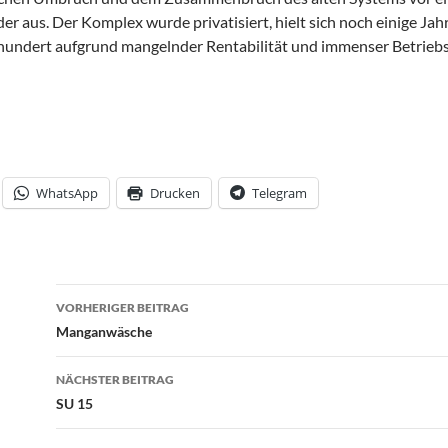
der aus. Der Komplex wurde privatisiert, hielt sich noch einige Ja
rhundert aufgrund mangelnder Rentabilität und immenser Betriebs
WhatsApp
Drucken
Telegram
Beitrags-
VORHERIGER BEITRAG
Navigation
Manganwäsche
NÄCHSTER BEITRAG
SU 15