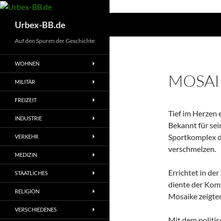
Suchen
Urbex-BB.de
Auf den Spuren der Geschichte
WOHNEN
MOSA
MILITÄR
FREIZEIT
Tief im Herzen 
INDUSTRIE
Bekannt für sei
Sportkomplex d
VERKEHR
verschmelzen.
MEDIZIN
Errichtet in de
STAATLICHES
diente der Komp
RELIGION
Mosaike zeigten
VERSCHIEDENES
Mit dem politi