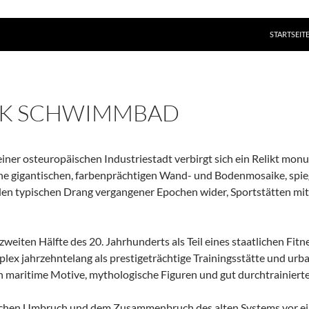
ZUM INHAL
STARTSEIT
IK SCHWIMMBAD
einer osteuropäischen Industriestadt verbirgt sich ein Relikt monu
ne gigantischen, farbenprächtigen Wand- und Bodenmosaike, spieg
en typischen Drang vergangener Epochen wider, Sportstätten mi
r zweiten Hälfte des 20. Jahrhunderts als Teil eines staatlichen 
lex jahrzehntelang als prestigeträchtige Trainingsstätte und urb
 maritime Motive, mythologische Figuren und gut durchtrainierte 
schen Umbruch und dem Zusammenbruch des alten Systems vor ein