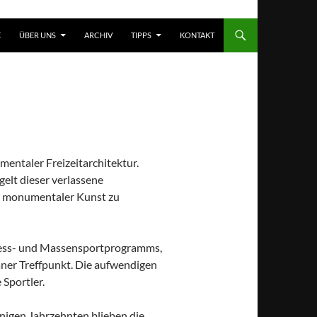
T SPRINGEN
E
ÜBER UNS
ARCHIV
TIPPS
KONTAKT
mentaler Freizeitarchitektur.
elt dieser verlassene
t monumentaler Kunst zu
Fitness- und Massensportprogramms,
aner Treffpunkt. Die aufwendigen
Sportler.
igen Jahrzehnten blieben die