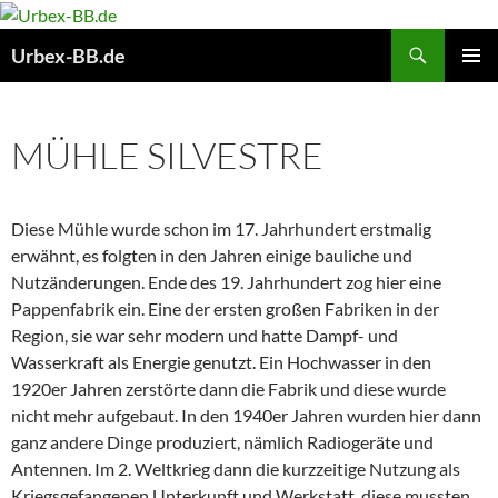
Suchen
Urbex-BB.de
ZUM
PRIMÄR
INHALT
MENÜ
SPRINGEN
MÜHLE SILVESTRE
Diese Mühle wurde schon im 17. Jahrhundert erstmalig
erwähnt, es folgten in den Jahren einige bauliche und
Nutzänderungen. Ende des 19. Jahrhundert zog hier eine
Pappenfabrik ein. Eine der ersten großen Fabriken in der
Region, sie war sehr modern und hatte Dampf- und
Wasserkraft als Energie genutzt. Ein Hochwasser in den
1920er Jahren zerstörte dann die Fabrik und diese wurde
nicht mehr aufgebaut. In den 1940er Jahren wurden hier dann
ganz andere Dinge produziert, nämlich Radiogeräte und
Antennen. Im 2. Weltkrieg dann die kurzzeitige Nutzung als
Kriegsgefangenen Unterkunft und Werkstatt, diese mussten