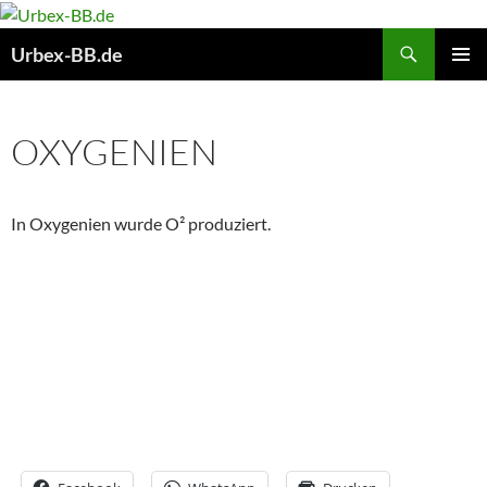
Suchen
Urbex-BB.de
ZUM
PRIMÄR
INHALT
MENÜ
SPRINGEN
OXYGENIEN
In Oxygenien wurde O² produziert.