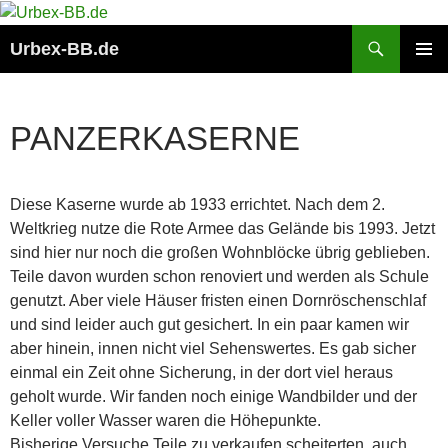
Suchen
Urbex-BB.de
ZUM
PRIMÄR
INHALT
MENÜ
SPRINGEN
PANZERKASERNE
Diese Kaserne wurde ab 1933 errichtet. Nach dem 2.
Weltkrieg nutze die Rote Armee das Gelände bis 1993. Jetzt
sind hier nur noch die großen Wohnblöcke übrig geblieben.
Teile davon wurden schon renoviert und werden als Schule
genutzt. Aber viele Häuser fristen einen Dornröschenschlaf
und sind leider auch gut gesichert. In ein paar kamen wir
aber hinein, innen nicht viel Sehenswertes. Es gab sicher
einmal ein Zeit ohne Sicherung, in der dort viel heraus
geholt wurde. Wir fanden noch einige Wandbilder und der
Keller voller Wasser waren die Höhepunkte.
Bisherige Versuche Teile zu verkaufen scheiterten, auch