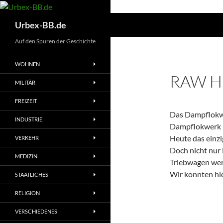
Suchen
Urbex-BB.de
Auf den Spuren der Geschichte
WOHNEN
RAW H
MILITÄR
FREIZEIT
Das Dampflokwe
INDUSTRIE
Dampflokwerk M
Heute das einzi
VERKEHR
Doch nicht nur
MEDIZIN
Triebwagen wer
Wir konnten hi
STAATLICHES
RELIGION
VERSCHIEDENES