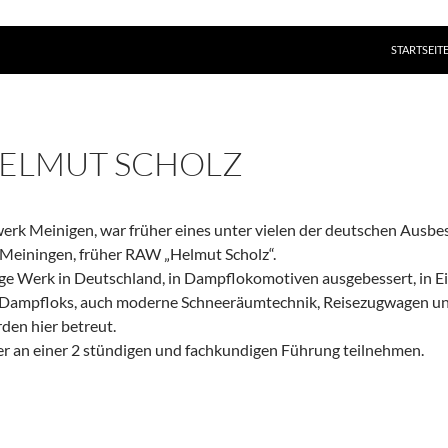
ZUM INHAL
STARTSEIT
ELMUT SCHOLZ
rk Meinigen, war früher eines unter vielen der deutschen Ausbe
einingen, früher RAW „Helmut Scholz“.
ge Werk in Deutschland, in Dampflokomotiven ausgebessert, in Ei
 Dampfloks, auch moderne Schneeräumtechnik, Reisezugwagen un
den hier betreut.
er an einer 2 stündigen und fachkundigen Führung teilnehmen.