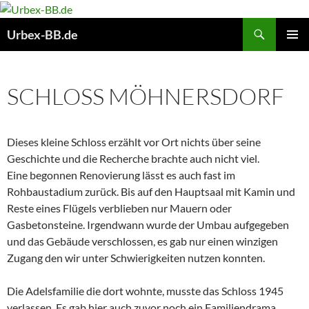
Suchen
Urbex-BB.de
ZUM
PRIMÄR
INHALT
MENÜ
SPRINGEN
SCHLOSS MÖHNERSDORF
Dieses kleine Schloss erzählt vor Ort nichts über seine
Geschichte und die Recherche brachte auch nicht viel.
Eine begonnen Renovierung lässt es auch fast im
Rohbaustadium zurück. Bis auf den Hauptsaal mit Kamin und
Reste eines Flügels verblieben nur Mauern oder
Gasbetonsteine. Irgendwann wurde der Umbau aufgegeben
und das Gebäude verschlossen, es gab nur einen winzigen
Zugang den wir unter Schwierigkeiten nutzen konnten.
Die Adelsfamilie die dort wohnte, musste das Schloss 1945
verlassen. Es gab hier auch zuvor noch ein Familiendrama,