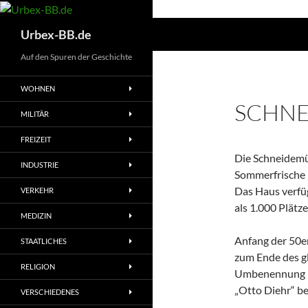
Suchen
Urbex-BB.de
Auf den Spuren der Geschichte
WOHNEN
SCHN
MILITÄR
FREIZEIT
Die Schneidemüh
INDUSTRIE
Sommerfrische „
Das Haus verfü
VERKEHR
als 1.000 Plätz
MEDIZIN
Anfang der 50e
STAATLICHES
zum Ende des gl
RELIGION
Umbenennung in
„Otto Diehr“ b
VERSCHIEDENES