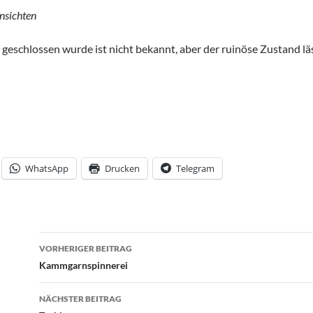
Ansichten
eschlossen wurde ist nicht bekannt, aber der ruinöse Zustand lä
WhatsApp
Drucken
Telegram
Beitrags-
VORHERIGER BEITRAG
Navigation
Kammgarnspinnerei
NÄCHSTER BEITRAG