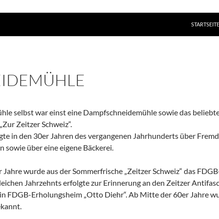
ZUM INHAL
STARTSEIT
EIDEMÜHLE
le selbst war einst eine Dampfschneidemühle sowie das beliebte 
Zur Zeitzer Schweiz“.
gte in den 30er Jahren des vergangenen Jahrhunderts über Fremde
en sowie über eine eigene Bäckerei.
r Jahre wurde aus der Sommerfrische „Zeitzer Schweiz“ das FDG
eichen Jahrzehnts erfolgte zur Erinnerung an den Zeitzer Antifas
 FDGB-Erholungsheim „Otto Diehr“. Ab Mitte der 60er Jahre wu
ekannt.