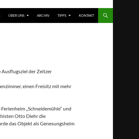
T SPRINGEN
E
ÜBER UNS
ARCHIV
TIPPS
KONTAKT
Ausflugsziel der Zeitzer
nzimmer, einen Freisitz mit mehr
B-Ferienheim „Schneidemühle“ und
chisten Otto Diehr die
rde das Objekt als Genesungsheim