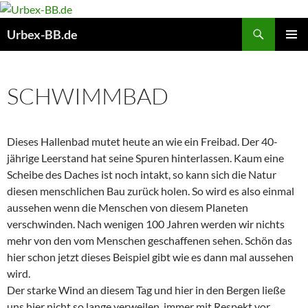
Suchen
Urbex-BB.de
ZUM
PRIMÄR
INHALT
MENÜ
SPRINGEN
SCHWIMMBAD
Dieses Hallenbad mutet heute an wie ein Freibad. Der 40-
jährige Leerstand hat seine Spuren hinterlassen. Kaum eine
Scheibe des Daches ist noch intakt, so kann sich die Natur
diesen menschlichen Bau zurück holen. So wird es also einmal
aussehen wenn die Menschen von diesem Planeten
verschwinden. Nach wenigen 100 Jahren werden wir nichts
mehr von den vom Menschen geschaffenen sehen. Schön das
hier schon jetzt dieses Beispiel gibt wie es dann mal aussehen
wird.
Der starke Wind an diesem Tag und hier in den Bergen ließe
uns hier nicht so lange verweilen, immer mit Respekt vor