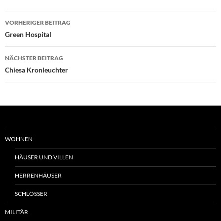
Beitrags-
VORHERIGER BEITRAG
Navigation
Green Hospital
NÄCHSTER BEITRAG
Chiesa Kronleuchter
WOHNEN
HÄUSER UND VILLEN
HERRENHÄUSER
SCHLÖSSER
MILITÄR