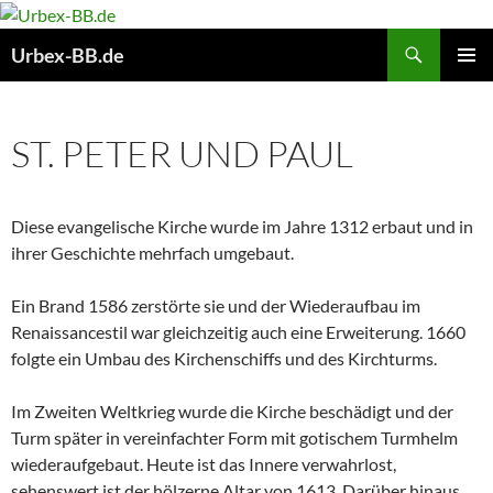
Suchen
Urbex-BB.de
ZUM
PRIMÄR
INHALT
MENÜ
SPRINGEN
ST. PETER UND PAUL
Diese evangelische Kirche wurde im Jahre 1312 erbaut und in
ihrer Geschichte mehrfach umgebaut.
Ein Brand 1586 zerstörte sie und der Wiederaufbau im
Renaissancestil war gleichzeitig auch eine Erweiterung. 1660
folgte ein Umbau des Kirchenschiffs und des Kirchturms.
Im Zweiten Weltkrieg wurde die Kirche beschädigt und der
Turm später in vereinfachter Form mit gotischem Turmhelm
wiederaufgebaut. Heute ist das Innere verwahrlost,
sehenswert ist der hölzerne Altar von 1613. Darüber hinaus