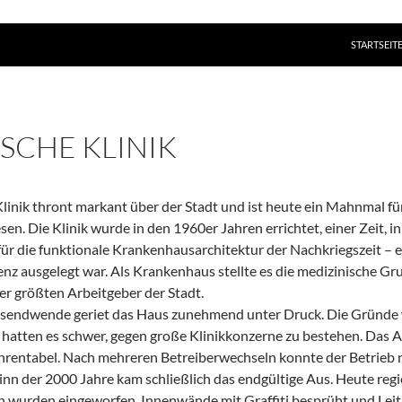
ZUM INHAL
STARTSEIT
ISCHE KLINIK
linik thront markant über der Stadt und ist heute ein Mahnmal f
n. Die Klinik wurde in den 1960er Jahren errichtet, einer Zeit, in 
 für die funktionale Krankenhausarchitektur der Nachkriegszeit – 
enz ausgelegt war. Als Krankenhaus stellte es die medizinische Gr
er größten Arbeitgeber der Stadt.
usendwende geriet das Haus zunehmend unter Druck. Die Gründe wa
hatten es schwer, gegen große Klinikkonzerne zu bestehen. Das
unrentabel. Nach mehreren Betreiberwechseln konnte der Betrieb 
nn der 2000 Jahre kam schließlich das endgültige Aus. Heute regier
n wurden eingeworfen, Innenwände mit Graffiti besprüht und Lei