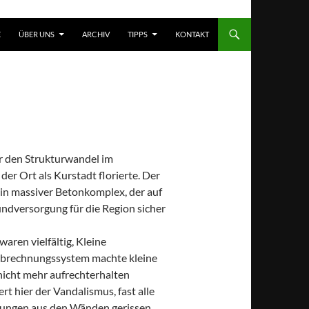
T SPRINGEN
E
ÜBER UNS
ARCHIV
TIPPS
KONTAKT
ür den Strukturwandel im
der Ort als Kurstadt florierte. Der
ein massiver Betonkomplex, der auf
undversorgung für die Region sicher
ren vielfältig, Kleine
 Abrechnungssystem machte kleine
nicht mehr aufrechterhalten
t hier der Vandalismus, fast alle
tungen aus den Wänden gerissen.