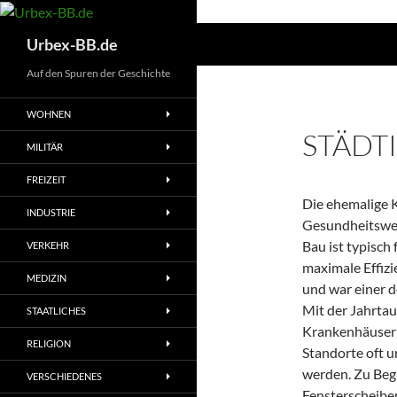
Suchen
Urbex-BB.de
Auf den Spuren der Geschichte
WOHNEN
STÄDT
MILITÄR
FREIZEIT
Die ehemalige K
INDUSTRIE
Gesundheitswese
Bau ist typisch
VERKEHR
maximale Effizi
MEDIZIN
und war einer d
Mit der Jahrta
STAATLICHES
Krankenhäuser 
RELIGION
Standorte oft 
werden. Zu Begi
VERSCHIEDENES
Fensterscheibe