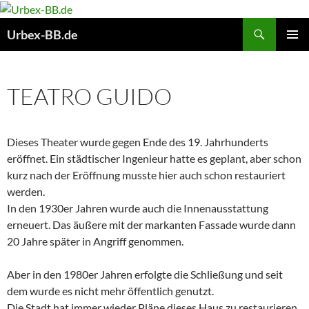
Suchen
Urbex-BB.de
ZUM
PRIMÄR
INHALT
MENÜ
SPRINGEN
TEATRO GUIDO
Dieses Theater wurde gegen Ende des 19. Jahrhunderts
eröffnet. Ein städtischer Ingenieur hatte es geplant, aber schon
kurz nach der Eröffnung musste hier auch schon restauriert
werden.
In den 1930er Jahren wurde auch die Innenausstattung
erneuert. Das äußere mit der markanten Fassade wurde dann
20 Jahre später in Angriff genommen.
Aber in den 1980er Jahren erfolgte die Schließung und seit
dem wurde es nicht mehr öffentlich genutzt.
Die Stadt hat immer wieder Pläne dieses Haus zu restaurieren,