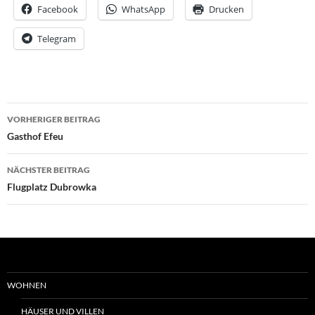
Facebook
WhatsApp
Drucken
Telegram
Beitrags-
VORHERIGER BEITRAG
Navigation
Gasthof Efeu
NÄCHSTER BEITRAG
Flugplatz Dubrowka
WOHNEN
HÄUSER UND VILLEN