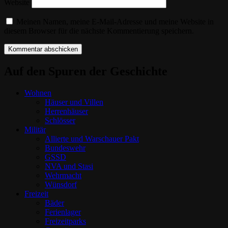
Website
Meinen Namen, meine E-Mail-Adresse und meine Website in
diesem Browser für die nächste Kommentierung speichern.
Auf den Spuren der Geschichte
Wohnen
Häuser und Villen
Herrenhäuser
Schlösser
Militär
Allierte und Warschauer Pakt
Bundeswehr
GSSD
NVA und Stasi
Wehrmacht
Wünsdorf
Freizeit
Bäder
Ferienlager
Freizeitparks