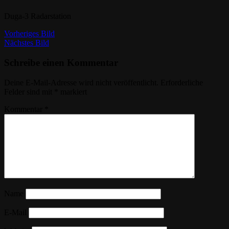
Duga-3 Radarstation
Vorheriges Bild
Nächstes Bild
Schreibe einen Kommentar
Deine E-Mail-Adresse wird nicht veröffentlicht.
Erforderliche
Felder sind mit
*
markiert
Kommentar
*
Name
E-Mail