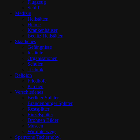
Flugzeug
Schiff
Medizin
Heilstätten
Heime
Krankenhäuser
Beelitz Heilstätten
Staatliches
Gefängnisse
Institute
Organisationen
Schulen
Technik
Religion
Friedhöfe
Kirchen
Verschiedenes
Berliner Splitter
Brandenburger Splitter
Restsplitter
Einzelsplitter
Drohnen Bilder
Museen
Wir unterwegs
Sperrzone Tschernobyl