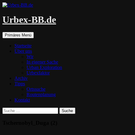
Urbex-BB.de
Suchen
Zum
Primäres Menü
Inhalt
springen
Startseite
Über uns
Wir
In eigener Sache
Urban Exploration
Urbexfaktor
Archiv
Tipps
Ortssuche
Routenplanung
Kontakt
Suche
nach:
Tschernobyl_Duga (2)