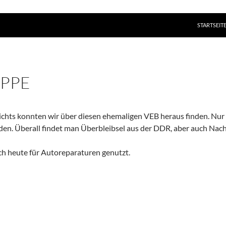
ZUM INHAL
STARTSEIT
APPE
ichts konnten wir über diesen ehemaligen VEB heraus finden. Nur 
den. Überall findet man Überbleibsel aus der DDR, aber auch Nac
och heute für Autoreparaturen genutzt.