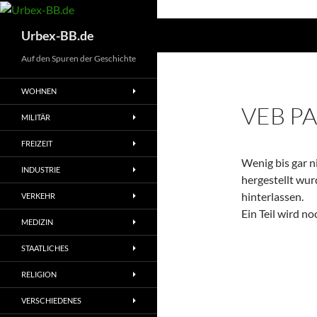
Suchen
Urbex-BB.de
Auf den Spuren der Geschichte
WOHNEN
VEB P
MILITÄR
FREIZEIT
Wenig bis gar n
INDUSTRIE
hergestellt wur
hinterlassen.
VERKEHR
Ein Teil wird n
MEDIZIN
STAATLICHES
RELIGION
VERSCHIEDENES