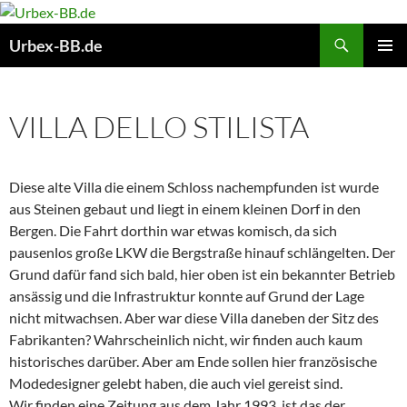
Suchen
Urbex-BB.de
ZUM
PRIMÄR
INHALT
MENÜ
SPRINGEN
VILLA DELLO STILISTA
Diese alte Villa die einem Schloss nachempfunden ist wurde
aus Steinen gebaut und liegt in einem kleinen Dorf in den
Bergen. Die Fahrt dorthin war etwas komisch, da sich
pausenlos große LKW die Bergstraße hinauf schlängelten. Der
Grund dafür fand sich bald, hier oben ist ein bekannter Betrieb
ansässig und die Infrastruktur konnte auf Grund der Lage
nicht mitwachsen. Aber war diese Villa daneben der Sitz des
Fabrikanten? Wahrscheinlich nicht, wir finden auch kaum
historisches darüber. Aber am Ende sollen hier französische
Modedesigner gelebt haben, die auch viel gereist sind.
Wir finden eine Zeitung aus dem Jahr 1993, ist das der