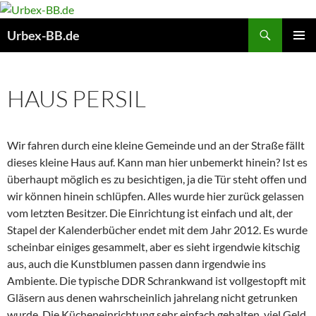
Suchen
Urbex-BB.de
ZUM
PRIMÄR
INHALT
MENÜ
SPRINGEN
HAUS PERSIL
Wir fahren durch eine kleine Gemeinde und an der Straße fällt
dieses kleine Haus auf. Kann man hier unbemerkt hinein? Ist es
überhaupt möglich es zu besichtigen, ja die Tür steht offen und
wir können hinein schlüpfen. Alles wurde hier zurück gelassen
vom letzten Besitzer. Die Einrichtung ist einfach und alt, der
Stapel der Kalenderbücher endet mit dem Jahr 2012. Es wurde
scheinbar einiges gesammelt, aber es sieht irgendwie kitschig
aus, auch die Kunstblumen passen dann irgendwie ins
Ambiente. Die typische DDR Schrankwand ist vollgestopft mit
Gläsern aus denen wahrscheinlich jahrelang nicht getrunken
wurde. Die Kücheneinrichtung sehr einfach gehalten, viel Geld