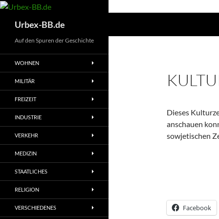
Suchen
Urbex-BB.de
Auf den Spuren der Geschichte
WOHNEN
KULT
MILITÄR
FREIZEIT
Dieses Kulturze
INDUSTRIE
anschauen konnt
sowjetischen Ze
VERKEHR
MEDIZIN
STAATLICHES
RELIGION
Facebook
VERSCHIEDENES