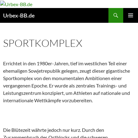
Suchen
Urbex-BB.de
ZUM
PRIMÄR
INHALT
MENÜ
SPRINGEN
SPORTKOMPLEX
Errichtet in den 1980er-Jahren, tief im westlichen Teil einer
ehemaligen Sowjetrepublik gelegen, zeugt dieser gigantische
Sportkomplex von den monumentalen Ambitionen einer
vergangenen Epoche. Er wurde als zentrales Trainings- und
Leistungszentrum konzipiert, um Athleten auf nationale und
internationale Wettkämpfe vorzubereiten.
Die Blütezeit währte jedoch nur kurz. Durch den
Zusammenbruch des Ostblocks und die schweren