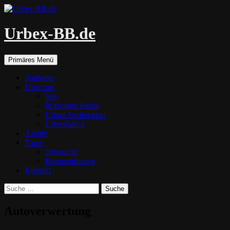
Urbex-BB.de
Suchen
Zum
Primäres Menü
Inhalt
springen
Startseite
Über uns
Wir
In eigener Sache
Urban Exploration
Urbexfaktor
Archiv
Tipps
Ortssuche
Routenplanung
Kontakt
Suche
nach:
Autoverwertung