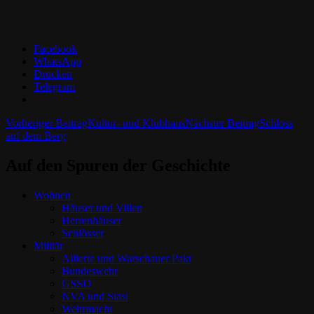
Facebook
WhatsApp
Drucken
Telegram
Beitrags-
Vorheriger Beitrag
Kultur- und Klubhaus
Nächster Beitrag
Schloss
auf dem Berg
Navigation
Auf den Spuren der Geschichte
Wohnen
Häuser und Villen
Herrenhäuser
Schlösser
Militär
Allierte und Warschauer Pakt
Bundeswehr
GSSD
NVA und Stasi
Wehrmacht