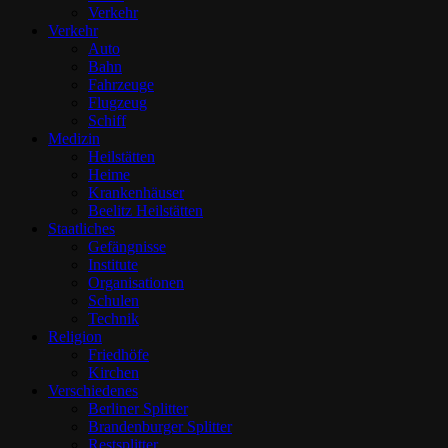
Verkehr
Verkehr
Auto
Bahn
Fahrzeuge
Flugzeug
Schiff
Medizin
Heilstätten
Heime
Krankenhäuser
Beelitz Heilstätten
Staatliches
Gefängnisse
Institute
Organisationen
Schulen
Technik
Religion
Friedhöfe
Kirchen
Verschiedenes
Berliner Splitter
Brandenburger Splitter
Restsplitter