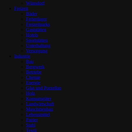
Wünsdorf
Freizeit
Bäder
Ferienlager
Freizeitparks
Gaststätten
Hotels
Sportstätten
Unterhaltung
Versorgung
Industrie
Bau
Bergwerk
Betriebe
Chemie
Energie
Glas und Porzellan
Holz
Konsumgüter
Landwirtschaft
Maschinenbau
Lebensmittel
Papier
Stahl
Textil